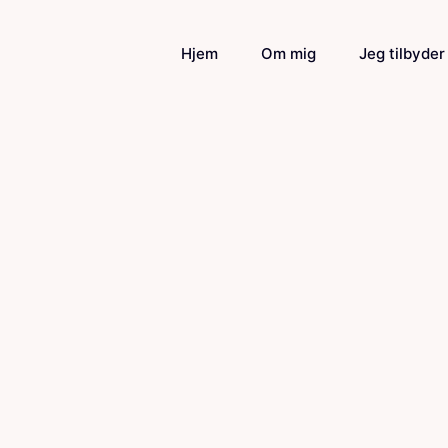
Hjem
Om mig
Jeg tilbyder