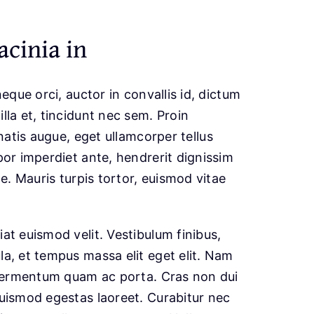
acinia in
eque orci, auctor in convallis id, dictum
lla et, tincidunt nec sem. Proin
natis augue
, eget ullamcorper tellus
por imperdiet ante, hendrerit dignissim
te. Mauris turpis tortor, euismod vitae
at euismod velit. Vestibulum finibus,
a, et tempus massa elit eget elit. Nam
a fermentum quam ac porta. Cras non dui
euismod egestas laoreet. Curabitur nec