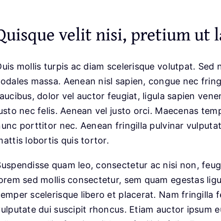
Quisque velit nisi, pretium ut l
uis mollis turpis ac diam scelerisque volutpat. Sed n
sodales massa. Aenean nisl sapien, congue nec fringi
aucibus, dolor vel auctor feugiat,
ligula sapien vene
justo nec felis. Aenean vel justo orci. Maecenas tem
unc porttitor nec. Aenean fringilla pulvinar vulputa
attis lobortis quis tortor.
Suspendisse quam leo, consectetur ac nisi non, feugi
lorem sed mollis consectetur, sem quam egestas ligul
semper scelerisque libero et placerat. Nam fringill
vulputate dui suscipit rhoncus. Etiam auctor ipsum 