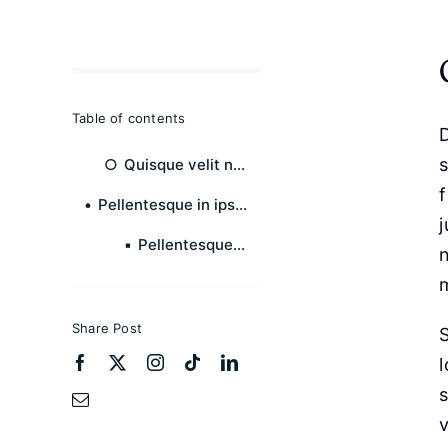
Table of contents
D
Quisque velit nisi, pretium ut lacinia in
f
Pellentesque in ipsum id orci porta dapibus.
Pellentesque in ipsum id orci porta dapibus.
n
m
Share Post